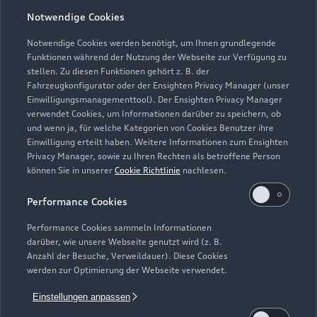
Öffnungszeiten
Notwendige Cookies
Notwendige Cookies werden benötigt, um Ihnen grundlegende
Funktionen während der Nutzung der Webseite zur Verfügung zu
Service
stellen. Zu diesen Funktionen gehört z. B. der
Geschlossen
,
öffnet am
Samstag 08:00
Fahrzeugkonfigurator oder der Ensighten Privacy Manager (unser
Einwilligungsmanagementtool). Der Ensighten Privacy Manager
verwendet Cookies, um Informationen darüber zu speichern, ob
Teile- & Zubehörverkauf
und wenn ja, für welche Kategorien von Cookies Benutzer ihre
Geschlossen
,
öffnet am
Samstag 08:00
Einwilligung erteilt haben. Weitere Informationen zum Ensighten
Privacy Manager, sowie zu Ihren Rechten als betroffene Person
können Sie in unserer
Cookie Richtlinie
nachlesen.
Performance Cookies
Performance Cookies sammeln Informationen
darüber, wie unsere Webseite genutzt wird (z. B.
Anzahl der Besuche, Verweildauer). Diese Cookies
werden zur Optimierung der Webseite verwendet.
Einstellungen anpassen