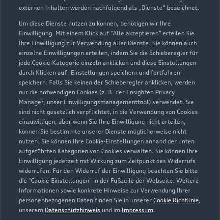
externen Inhalten werden nachfolgend als „Dienste“ bezeichnet.
Um diese Dienste nutzen zu können, benötigen wir Ihre
Einwilligung. Mit einem Klick auf "Alle akzeptieren" erteilen Sie
Ihre Einwilligung zur Verwendung aller Dienste. Sie können auch
einzelne Einwilligungen erteilen, indem Sie die Schieberegler für
jede Cookie-Kategorie einzeln anklicken und diese Einstellungen
durch Klicken auf "Einstellungen speichern und fortfahren"
speichern. Falls Sie keinen der Schieberegler anklicken, werden
nur die notwendigen Cookies (z. B. der Ensighten Privacy
Riegelplatz 1b
Manager, unser Einwilligungsmanagementtool) verwendet. Sie
01139 Dresden
sind nicht gesetzlich verpflichtet, in die Verwendung von Cookies
einzuwilligen, aber wenn Sie Ihre Einwilligung nicht erteilen,
können Sie bestimmte unserer Dienste möglicherweise nicht
0351 4525280
nutzen. Sie können Ihre Cookie-Einstellungen anhand der unten
aufgeführten Kategorien von Cookies verwalten. Sie können Ihre
info-dd@auto-elitzsch.de
Einwilligung jederzeit mit Wirkung zum Zeitpunkt des Widerrufs
widerrufen. Für den Widerruf der Einwilligung beachten Sie bitte
die "Cookie-Einstellungen" in der Fußzeile der Webseite. Weitere
Kontaktdaten herunterladen
Informationen sowie konkrete Hinweise zur Verwendung Ihrer
personenbezogenen Daten finden Sie in unserer
Cookie Richtlinie
,
unserem
Datenschutzhinweis
und im
Impressum
.